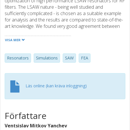
optimization of high performance LSAW resonators for RF
filters. The LSAW nature - being well studied and
sufficiently complicated - is chosen as a suitable example
for analysis and the results are compared to state-of-the-
art knowledge. We found very good agreement between
the results of the analytical scheme proposed here and
the state-of-art findings. Finally, we demonstrate a TC-SAW
VISA MER
piston-mode device simulated using SiO2/128 degrees Y-X
LiNbO3.
Resonators
Simulations
SAW
FEA
Läs online (kan kräva inloggning)
Författare
Ventsislav Mitkov Yanchev