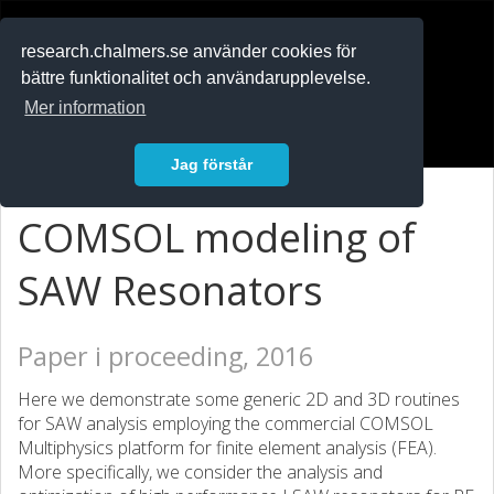
RESEARCH
.chalmers.se
research.chalmers.se använder cookies för
bättre funktionalitet och användarupplevelse.
In English
Mer information
Logga in
Jag förstår
COMSOL modeling of
SAW Resonators
Paper i proceeding, 2016
Here we demonstrate some generic 2D and 3D routines
for SAW analysis employing the commercial COMSOL
Multiphysics platform for finite element analysis (FEA).
More specifically, we consider the analysis and