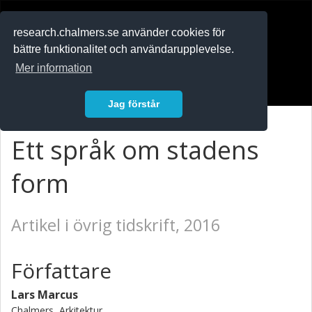
RESEARCH
.chalmers.se
research.chalmers.se använder cookies för
bättre funktionalitet och användarupplevelse.
In English
Mer information
Logga in
Jag förstår
Ett språk om stadens
form
Artikel i övrig tidskrift, 2016
Författare
Lars Marcus
Chalmers, Arkitektur