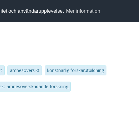
alitet och användarupplevelse.
Mer information
t
ämnesöversikt
konstnärlig forskarutbildning
skt ämnesöverskridande forskning