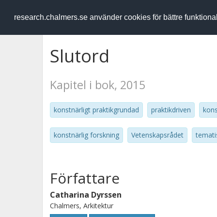
RESEARCH
.chalmers.se
research.chalmers.se använder cookies för bättre funktion
Slutord
Kapitel i bok, 2015
konstnärligt praktikgrundad
praktikdriven
kons
konstnärlig forskning
Vetenskapsrådet
temati
Författare
Catharina Dyrssen
Chalmers, Arkitektur