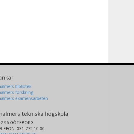
änkar
almers bibliotek
almers forskning
halmers examensarbeten
halmers tekniska högskola
12 96 GÖTEBORG
ELEFON: 031-772 10 00