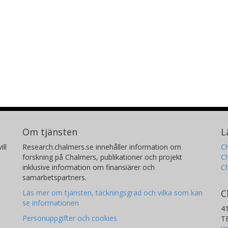
Om tjänsten
L
ill
Research.chalmers.se innehåller information om
Ch
forskning på Chalmers, publikationer och projekt
Ch
inklusive information om finansiärer och
C
samarbetspartners.
C
Läs mer om tjänsten, täckningsgrad och vilka som kan
se informationen
4
Personuppgifter och cookies
T