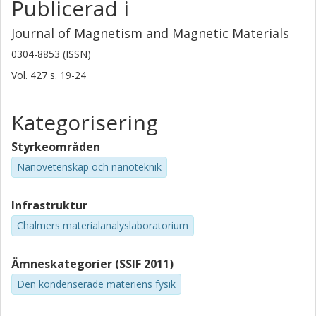
Publicerad i
Helena Gavilan
Journal of Magnetism and Magnetic Materials
Consejo Superior de Investigaciones Científicas (CSIC)
0304-8853 (ISSN)
Rocio Costo
Vol. 427
s.
19-24
Consejo Superior de Investigaciones Científicas (CSIC)
Kategorisering
Lunjie Zeng
Chalmers, Fysik, Eva Olsson Group
Styrkeområden
Forskning
Andra publikationer
Nanovetenskap och nanoteknik
Eva Olsson
Infrastruktur
Chalmers, Fysik, Eva Olsson Group
Chalmers materialanalyslaboratorium
Forskning
Andra publikationer
Ämneskategorier (SSIF 2011)
Christian Jonasson
RISE Research Institutes of Sweden
Den kondenserade materiens fysik
Christer Johansson