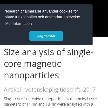
RESEARCH
.chalmers.se
research.chalmers.se använder cookies för
bättre funktionalitet och användarupplevelse.
In English
Mer information
Logga in
Jag förstår
Size analysis of single-
core magnetic
nanoparticles
Artikel i vetenskaplig tidskrift, 2017
Single-core iron-oxide nanoparticles with nominal core
diameters of 14 nm and 19 nm were analyzed with a