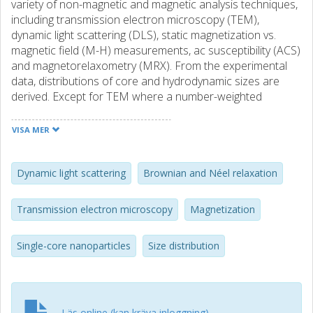
variety of non-magnetic and magnetic analysis techniques,
including transmission electron microscopy (TEM),
dynamic light scattering (DLS), static magnetization vs.
magnetic field (M-H) measurements, ac susceptibility (ACS)
and magnetorelaxometry (MRX). From the experimental
data, distributions of core and hydrodynamic sizes are
derived. Except for TEM where a number-weighted
distribution is directly obtained, models have to be applied
in order to determine size distributions from the
VISA MER
measurand. It was found that the mean core diameters
determined from TEM, M-H, ACS and MRX measurements
agree well although they are based on different models
Dynamic light scattering
Brownian and Néel relaxation
(Langevin function, Brownian and Néel relaxation times).
Especially for the sample with large cores, particle
Transmission electron microscopy
Magnetization
interaction effects come into play, causing agglomerates
which were detected in DLS, ACS and MRX
Single-core nanoparticles
Size distribution
measurements. We observed that the number and size of
agglomerates can be minimized by sufficiently strong
diluting the suspension.
Läs online (kan kräva inloggning)