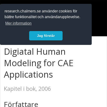
RESEARCH
.chalmers.se
research.chalmers.se använder cookies för
bättre funktionalitet och användarupplevelse.
In English
Mer information
Logga in
Jag förstår
Digiatal Human
Modeling for CAE
Applications
Kapitel i bok, 2006
Författare