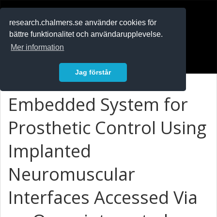
RESEARCH
.chalmers.se
research.chalmers.se använder cookies för
bättre funktionalitet och användarupplevelse.
In English
Mer information
Logga in
Jag förstår
Embedded System for
Prosthetic Control Using
Implanted
Neuromuscular
Interfaces Accessed Via