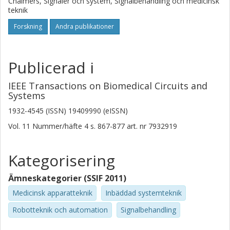
Chalmers, Signaler och system, Signalbehandling och medicinsk
teknik
Forskning
Andra publikationer
Publicerad i
IEEE Transactions on Biomedical Circuits and
Systems
1932-4545 (ISSN) 19409990 (eISSN)
Vol. 11
Nummer/häfte
4
s.
867-877
art. nr
7932919
Kategorisering
Ämneskategorier (SSIF 2011)
Medicinsk apparatteknik
Inbäddad systemteknik
Robotteknik och automation
Signalbehandling