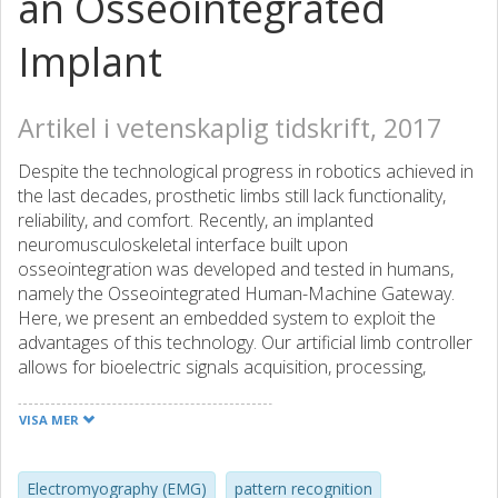
an Osseointegrated
Implant
Artikel i vetenskaplig tidskrift, 2017
Despite the technological progress in robotics achieved in
the last decades, prosthetic limbs still lack functionality,
reliability, and comfort. Recently, an implanted
neuromusculoskeletal interface built upon
osseointegration was developed and tested in humans,
namely the Osseointegrated Human-Machine Gateway.
Here, we present an embedded system to exploit the
advantages of this technology. Our artificial limb controller
allows for bioelectric signals acquisition, processing,
decoding of motor intent, prosthetic control, and sensory
feedback. It includes a neurostimulator to provide direct
VISA MER
neural feedback based on sensory information. The
system was validated using real-time tasks
characterization, power consumption evaluation, and
Electromyography (EMG)
pattern recognition