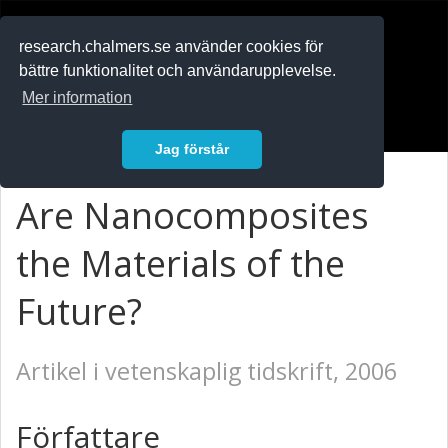
RESEARCH
.chalmers.se
research.chalmers.se använder cookies för
bättre funktionalitet och användarupplevelse.
In English
Mer information
Logga in
Jag förstår
Are Nanocomposites
the Materials of the
Future?
Artikel i vetenskaplig tidskrift, 2006
Författare