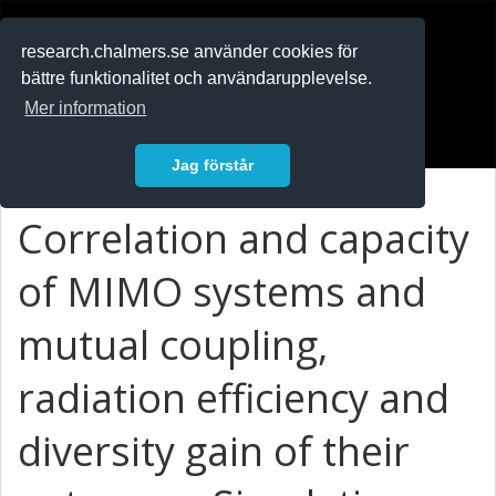
RESEARCH
.chalmers.se
research.chalmers.se använder cookies för
bättre funktionalitet och användarupplevelse.
In English
Mer information
Logga in
Jag förstår
Correlation and capacity
of MIMO systems and
mutual coupling,
radiation efficiency and
diversity gain of their