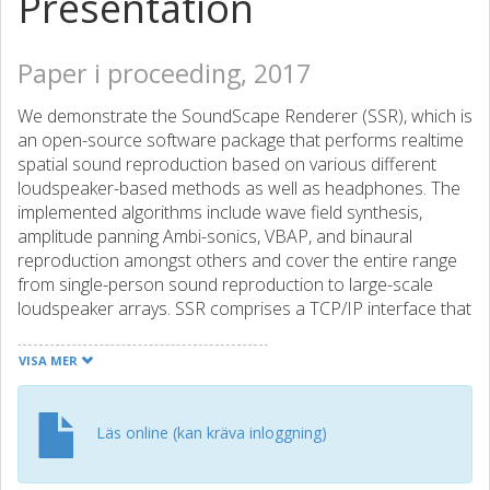
Presentation
Paper i proceeding, 2017
We demonstrate the SoundScape Renderer (SSR), which is
an open-source software package that performs realtime
spatial sound reproduction based on various different
loudspeaker-based methods as well as headphones. The
implemented algorithms include wave field synthesis,
amplitude panning Ambi-sonics, VBAP, and binaural
reproduction amongst others and cover the entire range
from single-person sound reproduction to large-scale
loudspeaker arrays. SSR comprises a TCP/IP interface that
allows for its entire functionality to be controlled remotely.
Any software running on any platform can connect to SSR
VISA MER
and serve as a remote control. We describe two such
examples: 1) The BoomRoom, a system for mid-air direct
interaction with virtual sound sources, and 2) an Android-
Läs online (kan kräva inloggning)
based remote control that allows for interaction with SSR
using the touch screen of a smartphone.