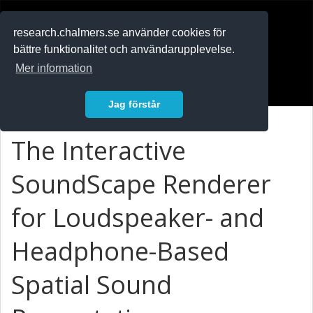
RESEARCH
.chalmers.se
research.chalmers.se använder cookies för
bättre funktionalitet och användarupplevelse.
In English
Mer information
Logga in
Jag förstår
The Interactive
SoundScape Renderer
for Loudspeaker- and
Headphone-Based
Spatial Sound