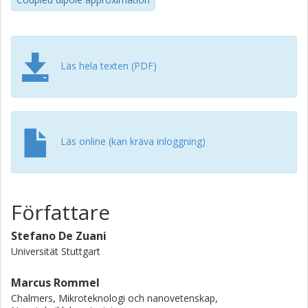
control position and shape of the plasmonic resonance.
Läs hela texten (PDF)
Läs online (kan kräva inloggning)
Författare
Stefano De Zuani
Universität Stuttgart
Marcus Rommel
Chalmers, Mikroteknologi och nanovetenskap,