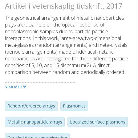
Artikel i vetenskaplig tidskrift, 2017
The geometrical arrangement of metallic nanoparticles
plays a crucial role on the optical response of
nanoplasmonic samples due to particle-particle
interactions. In this work, large-area, two-dimensional
meta-glasses (random arrangements) and meta-crystals
(periodic arrangements) made of identical metallic
nanoparticles are investigated for three different particle
densities of 5, 10, and 15 discs/mu m(2). A direct
comparison between random and periodically ordered
arrays is presented. The comparison clearly shows that
the particle density has the largest influence on the
VISA MER
extinction spectra for both periodic and random samples,
and that for equal densities, the optical response away
from diffraction effects is strikingly similar in both cases.
Random/ordered arrays
Plasmonics
The role of the radial density function and minimum
particle distance is also determined. This study elucidates
Metallic nanoparticle arrays
Localized surface plasmons
the role of the particle-particle interactions on the
response of plasmonic nanoparticles and indicates how to
Coupled dipole approximation