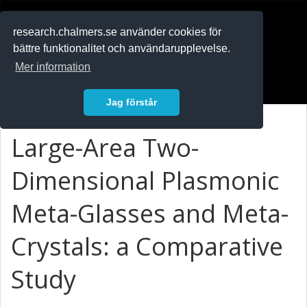
RESEARCH
.chalmers.se
research.chalmers.se använder cookies för
bättre funktionalitet och användarupplevelse.
In English
Mer information
Logga in
Jag förstår
Large-Area Two-
Dimensional Plasmonic
Meta-Glasses and Meta-
Crystals: a Comparative
Study