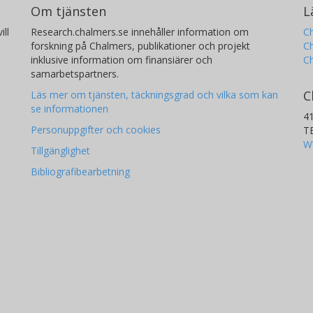
Om tjänsten
L
ill
Research.chalmers.se innehåller information om
Ch
forskning på Chalmers, publikationer och projekt
Ch
inklusive information om finansiärer och
C
samarbetspartners.
C
Läs mer om tjänsten, täckningsgrad och vilka som kan
se informationen
4
Personuppgifter och cookies
T
W
Tillgänglighet
Bibliografibearbetning