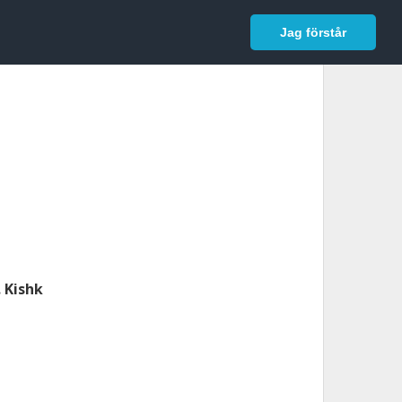
In English
Logga in
Jag förstår
. Kishk