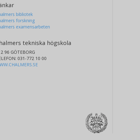
änkar
almers bibliotek
almers forskning
halmers examensarbeten
halmers tekniska högskola
12 96 GÖTEBORG
ELEFON: 031-772 10 00
WW.CHALMERS.SE