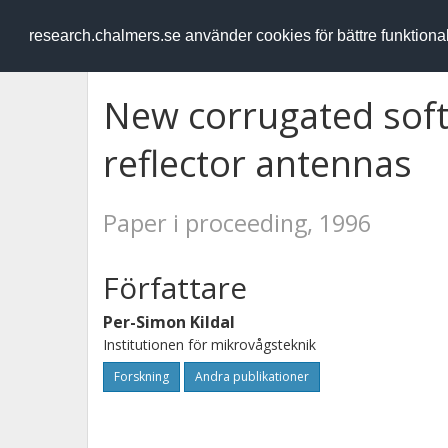
RESEARCH
.chalmers.se
research.chalmers.se använder cookies för bättre funktion
New corrugated soft
reflector antennas
Paper i proceeding, 1996
Författare
Per-Simon Kildal
Institutionen för mikrovågsteknik
Forskning
Andra publikationer