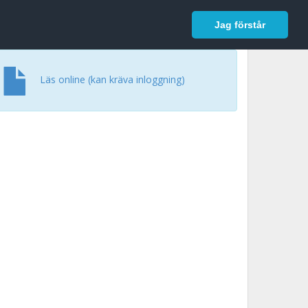
In English
Logga in
Jag förstår
Läs online (kan kräva inloggning)