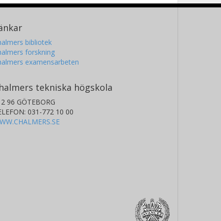
änkar
almers bibliotek
almers forskning
halmers examensarbeten
halmers tekniska högskola
12 96 GÖTEBORG
ELEFON: 031-772 10 00
WW.CHALMERS.SE