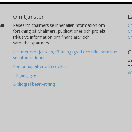
Om tjänsten
L
ill
Research.chalmers.se innehåller information om
Ch
forskning på Chalmers, publikationer och projekt
Ch
inklusive information om finansiärer och
C
samarbetspartners.
C
Läs mer om tjänsten, täckningsgrad och vilka som kan
se informationen
4
Personuppgifter och cookies
T
W
Tillgänglighet
Bibliografibearbetning