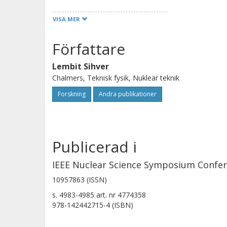
chosen. With this method PHITS can 
VISA MER
reactions with external models or me
which are not calculated with the re
Författare
based on the possibility to identify th
Lembit Sihver
one with the highest charge. If the f
Chalmers, Teknisk fysik, Nukleär teknik
higher than one, our procedure cann
Forskning
Andra publikationer
fragmentation cross section.
Publicerad i
IEEE Nuclear Science Symposium Confe
10957863 (ISSN)
s.
4983-4985
art. nr
4774358
978-142442715-4 (ISBN)