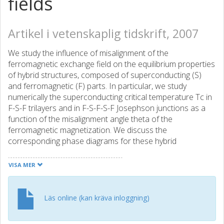
fields
Artikel i vetenskaplig tidskrift, 2007
We study the influence of misalignment of the
ferromagnetic exchange field on the equilibrium properties
of hybrid structures, composed of superconducting (S)
and ferromagnetic (F) parts. In particular, we study
numerically the superconducting critical temperature Tc in
F-S-F trilayers and in F-S-F-S-F Josephson junctions as a
function of the misalignment angle theta of the
ferromagnetic magnetization. We discuss the
corresponding phase diagrams for these hybrid
structures. For the Josephson junctions, a transition
between the zero-phase and the pi-phase ground states
VISA MER
as a function of theta takes place under certain conditions.
Within the quasiclassical Green's function technique in the
diffusive limit, we introduce a fast and effective method for
Läs online (kan kräva inloggning)
calculating Tc in such multilayer structures.