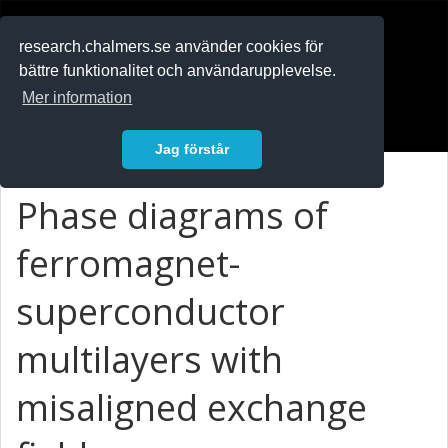
RESEARCH
.chalmers.se
research.chalmers.se använder cookies för
bättre funktionalitet och användarupplevelse.
In English
Mer information
Logga in
Jag förstår
Phase diagrams of
ferromagnet-
superconductor
multilayers with
misaligned exchange