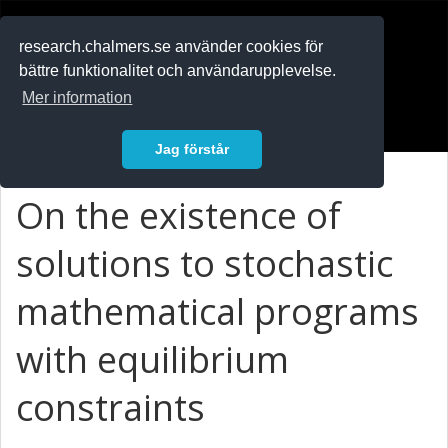
RESEARCH
.chalmers.se
research.chalmers.se använder cookies för
bättre funktionalitet och användarupplevelse.
In English
Mer information
Logga in
Jag förstår
On the existence of
solutions to stochastic
mathematical programs
with equilibrium
constraints