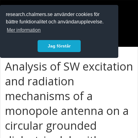
RESEARCH
.chalmers.se
research.chalmers.se använder cookies för
bättre funktionalitet och användarupplevelse.
In English
Mer information
Logga in
Jag förstår
Analysis of SW excitation
and radiation
mechanisms of a
monopole antenna on a
circular grounded