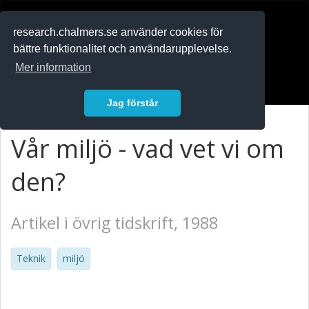
RESEARCH
.chalmers.se
research.chalmers.se använder cookies för
bättre funktionalitet och användarupplevelse.
In English
Mer information
Logga in
Jag förstår
Vår miljö - vad vet vi om
den?
Artikel i övrig tidskrift, 1988
Teknik
miljö