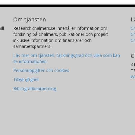
Om tjänsten
L
ill
Research.chalmers.se innehåller information om
Ch
forskning på Chalmers, publikationer och projekt
Ch
inklusive information om finansiärer och
C
samarbetspartners.
C
Läs mer om tjänsten, täckningsgrad och vilka som kan
se informationen
4
Personuppgifter och cookies
T
W
Tillgänglighet
Bibliografibearbetning