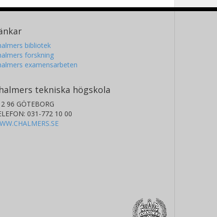
änkar
almers bibliotek
almers forskning
halmers examensarbeten
halmers tekniska högskola
12 96 GÖTEBORG
ELEFON: 031-772 10 00
WW.CHALMERS.SE