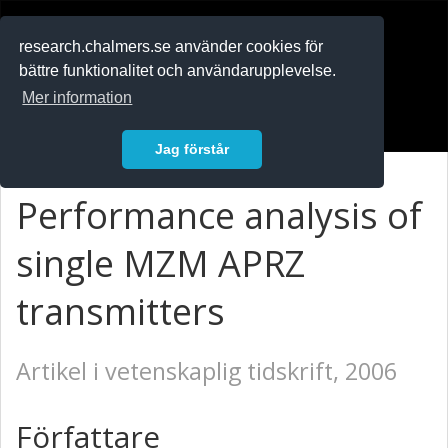
RESEARCH
.chalmers.se
research.chalmers.se använder cookies för
bättre funktionalitet och användarupplevelse.
In English
Mer information
Logga in
Jag förstår
Performance analysis of
single MZM APRZ
transmitters
Artikel i vetenskaplig tidskrift, 2006
Författare