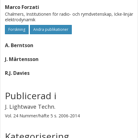
Marco Forzati
Chalmers, Institutionen för radio- och rymdvetenskap, Icke-linjär
elektrodynamik
Forskning
Andra publikationer
A. Berntson
J. Mårtensson
R.J. Davies
Publicerad i
J. Lightwave Techn.
Vol. 24
Nummer/häfte
5
s.
2006-2014
Kategorisering