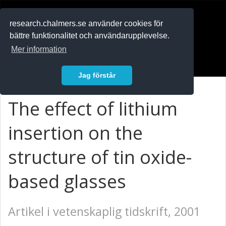
RESEARCH
.chalmers.se
research.chalmers.se använder cookies för
bättre funktionalitet och användarupplevelse.
In English
Mer information
Logga in
Jag förstår
The effect of lithium
insertion on the
structure of tin oxide-
based glasses
Artikel i vetenskaplig tidskrift, 2001