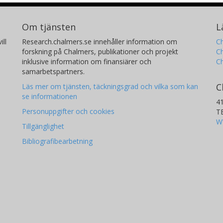
Om tjänsten
L
ill
Research.chalmers.se innehåller information om
Ch
forskning på Chalmers, publikationer och projekt
Ch
inklusive information om finansiärer och
C
samarbetspartners.
C
Läs mer om tjänsten, täckningsgrad och vilka som kan
se informationen
4
Personuppgifter och cookies
T
W
Tillgänglighet
Bibliografibearbetning