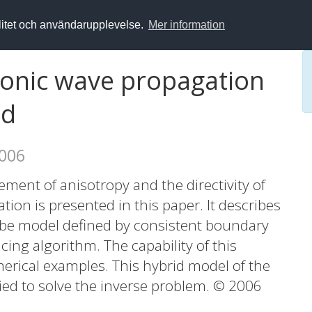
alitet och användarupplevelse.
Mer information
sonic wave propagation
ld
2006
ment of anisotropy and the directivity of
tion is presented in this paper. It describes
robe model defined by consistent boundary
cing algorithm. The capability of this
merical examples. This hybrid model of the
lied to solve the inverse problem. © 2006