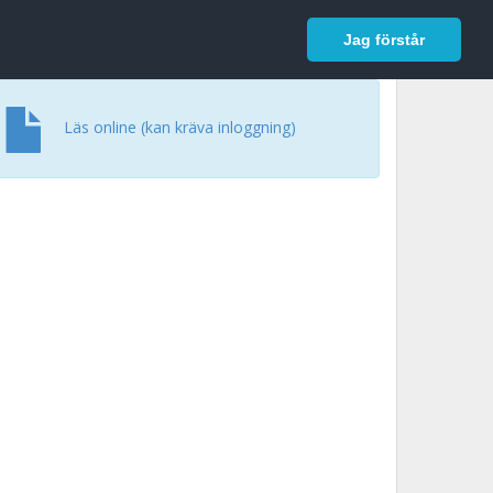
In English
Logga in
Jag förstår
Läs online (kan kräva inloggning)