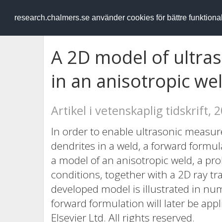
RESEARCH
.chalmers.se
research.chalmers.se använder cookies för bättre funktion
A 2D model of ultra
in an anisotropic we
Artikel i vetenskaplig tidskrift, 
In order to enable ultrasonic measure
dendrites in a weld, a forward formula
a model of an anisotropic weld, a p
conditions, together with a 2D ray tra
developed model is illustrated in nu
forward formulation will later be app
Elsevier Ltd. All rights reserved.