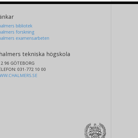
änkar
almers bibliotek
almers forskning
halmers examensarbeten
halmers tekniska högskola
12 96 GÖTEBORG
ELEFON: 031-772 10 00
WW.CHALMERS.SE