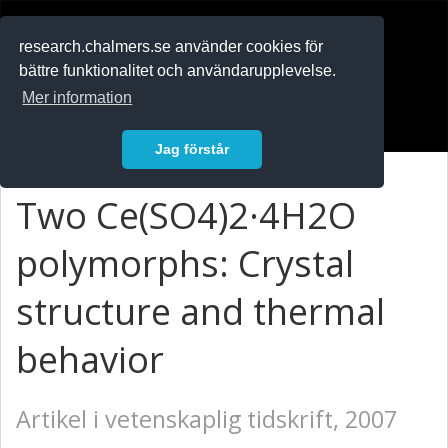
RESEARCH
.chalmers.se
research.chalmers.se använder cookies för
bättre funktionalitet och användarupplevelse.
In English
Mer information
Logga in
Jag förstår
Two Ce(SO4)2·4H2O
polymorphs: Crystal
structure and thermal
behavior
Artikel i vetenskaplig tidskrift, 2007