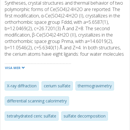
Syntheses, crystal structures and thermal behavior of two
polymorphic forms of Ce(SO4)2·4H2O are reported. The
first modification, α-Ce(SO4)2·4H2O (I), crystallizes in the
orthorhombic space group Fddd, with a=5.6587(1),
b=12.0469(2), c=26.7201(3) Å and Z=8. The second
modification, β-Ce(SO4)2·4H2O (II), crystallizes in the
orthorhombic space group Pnma, with a=14.6019(2),
b=11.0546(2), c=5.6340(1) Å and Z=4. In both structures,
the cerium atoms have eight ligands: four water molecules
and four sulfate groups. The mutual position of the ligands
differs in (I) and (II), resulting in geometrical isomerism.
VISA MER
Both these structures are built up by layers of
Ce(H2O)4(SO4)2 held together by a hydrogen bonding
network. The dehydration of Ce(SO4)2·4H2O is a two step
X-ray diffraction
cerium sulfate
thermogravimetry
(I) and one step (II) process, respectively, forming
Ce(SO4)2 in both cases. During the decomposition of the
differential scanning calorimetry
anhydrous form, Ce(SO4)2, into the final product CeO2,
intermediate xCeO2·yCe(SO4)2 species are formed.
tetrahydrated ceric sulfate
sulfate decomposition