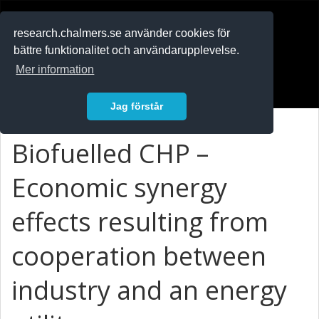
RESEARCH
.chalmers.se
research.chalmers.se använder cookies för
bättre funktionalitet och användarupplevelse.
In English
Mer information
Logga in
Jag förstår
Biofuelled CHP –
Economic synergy
effects resulting from
cooperation between
industry and an energy