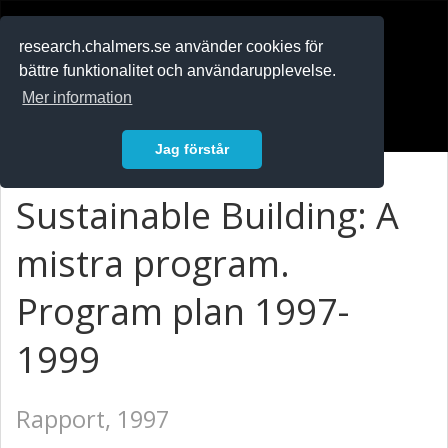
RESEARCH
.chalmers.se
research.chalmers.se använder cookies för
bättre funktionalitet och användarupplevelse.
In English
Mer information
Logga in
Jag förstår
Sustainable Building: A
mistra program.
Program plan 1997-
1999
Rapport, 1997