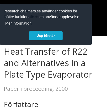
RESEARCH
.chalmers.se
research.chalmers.se använder cookies för
bättre funktionalitet och användarupplevelse.
In English
Mer information
Logga in
Jag förstår
Heat Transfer of R22
and Alternatives in a
Plate Type Evaporator
Paper i proceeding, 2000
Författare