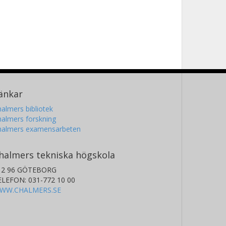
änkar
almers bibliotek
almers forskning
halmers examensarbeten
halmers tekniska högskola
12 96 GÖTEBORG
ELEFON: 031-772 10 00
WW.CHALMERS.SE