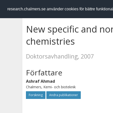
RESEARCH
.chalmers.se
research.chalmers.se använder cookies för bättre funktion
New specific and non
chemistries
Doktorsavhandling, 2007
Författare
Ashraf Ahmad
Chalmers, Kemi- och bioteknik
Forskning
Andra publikationer