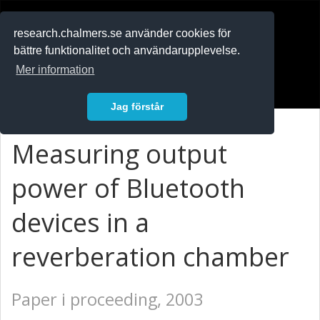
RESEARCH
.chalmers.se
research.chalmers.se använder cookies för
bättre funktionalitet och användarupplevelse.
In English
Mer information
Logga in
Jag förstår
Measuring output
power of Bluetooth
devices in a
reverberation chamber
Paper i proceeding, 2003