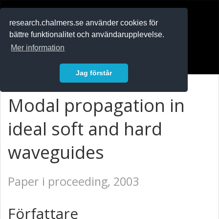
RESEARCH
.chalmers.se
research.chalmers.se använder cookies för
bättre funktionalitet och användarupplevelse.
In English
Mer information
Logga in
Jag förstår
Modal propagation in
ideal soft and hard
waveguides
Paper i proceeding, 2003
Författare