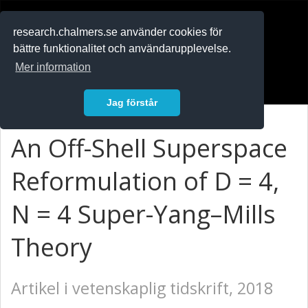
RESEARCH
.chalmers.se
research.chalmers.se använder cookies för
bättre funktionalitet och användarupplevelse.
In English
Mer information
Logga in
Jag förstår
An Off-Shell Superspace
Reformulation of D = 4,
N = 4 Super-Yang–Mills
Theory
Artikel i vetenskaplig tidskrift, 2018