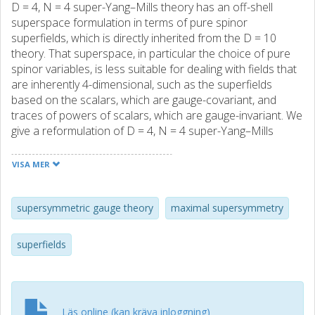
D = 4, N = 4 super-Yang–Mills theory has an off-shell
superspace formulation in terms of pure spinor
superfields, which is directly inherited from the D = 10
theory. That superspace, in particular the choice of pure
spinor variables, is less suitable for dealing with fields that
are inherently 4-dimensional, such as the superfields
based on the scalars, which are gauge-covariant, and
traces of powers of scalars, which are gauge-invariant. We
give a reformulation of D = 4, N = 4 super-Yang–Mills
theory in N = 4 superspace, using inherently 4-dimensional
pure spinors. All local degrees of freedom reside in a
VISA MER
superfield based on the physical scalars. The formalism
should be suited for calculations of correlators of traces
of scalar superfields.
supersymmetric gauge theory
maximal supersymmetry
superfields
Läs online (kan kräva inloggning)