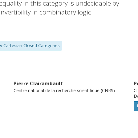
quality in this category is undecidable by
onvertibility in combinatory logic.
so shows a slightly strengthened form of
al Martin-Lof type theory with one universe
ly Cartesian Closed Categories
Pierre Clairambault
P
Centre national de la recherche scientifique (CNRS)
Ch
D