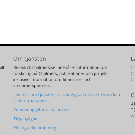
Om tjänsten
L
ill
Research.chalmers.se innehåller information om
Ch
forskning på Chalmers, publikationer och projekt
Ch
inklusive information om finansiärer och
C
samarbetspartners.
C
Läs mer om tjänsten, täckningsgrad och vilka som kan
se informationen
4
Personuppgifter och cookies
T
W
Tillgänglighet
Bibliografibearbetning