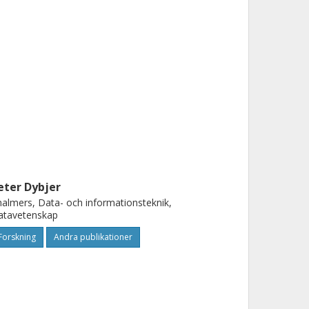
eter Dybjer
almers, Data- och informationsteknik,
atavetenskap
Forskning
Andra publikationer