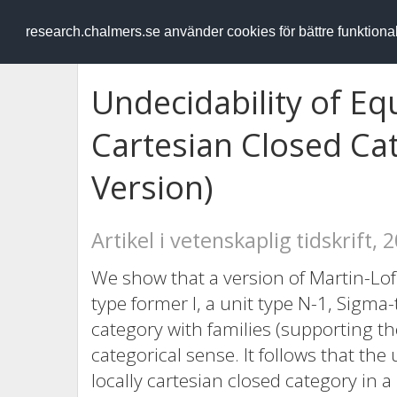
RESEARCH
.chalmers.se
research.chalmers.se använder cookies för bättre funktion
Undecidability of Equ
Cartesian Closed Ca
Version)
Artikel i vetenskaplig tidskrift, 
We show that a version of Martin-Lof 
type former I, a unit type N-1, Sigma-
category with families (supporting th
categorical sense. It follows that the
locally cartesian closed category in 