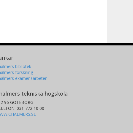
änkar
almers bibliotek
almers forskning
halmers examensarbeten
halmers tekniska högskola
12 96 GÖTEBORG
ELEFON: 031-772 10 00
WW.CHALMERS.SE