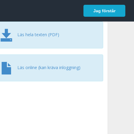
In English
Logga in
Jag förstår
Läs hela texten (PDF)
Läs online (kan kräva inloggning)