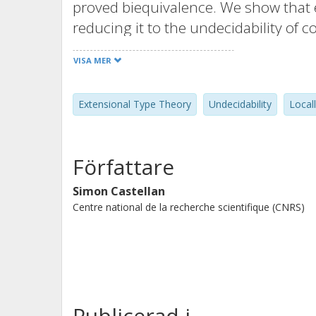
proved biequivalence. We show that e
reducing it to the undecidability of c
Essentially the same construction al
VISA MER
the result that equality in extension
is undecidable.
Extensional Type Theory
Undecidability
Local
Författare
Simon Castellan
Centre national de la recherche scientifique (CNRS)
Publicerad i