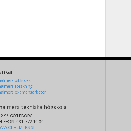
änkar
almers bibliotek
almers forskning
halmers examensarbeten
halmers tekniska högskola
12 96 GÖTEBORG
ELEFON: 031-772 10 00
WW.CHALMERS.SE