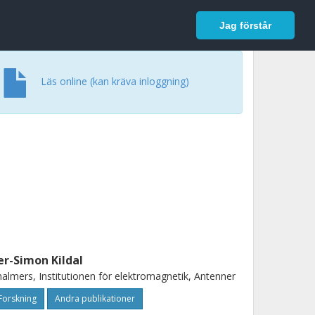
In English
Logga in
Jag förstår
Läs online (kan kräva inloggning)
er-Simon Kildal
almers, Institutionen för elektromagnetik, Antenner
Forskning
Andra publikationer