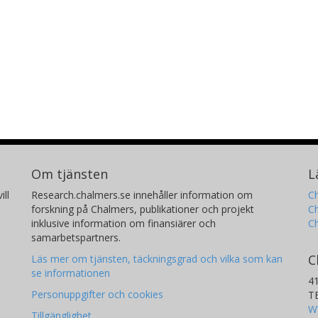
Om tjänsten
L
ill
Research.chalmers.se innehåller information om
Ch
forskning på Chalmers, publikationer och projekt
Ch
inklusive information om finansiärer och
C
samarbetspartners.
C
Läs mer om tjänsten, täckningsgrad och vilka som kan
se informationen
4
Personuppgifter och cookies
T
W
Tillgänglighet