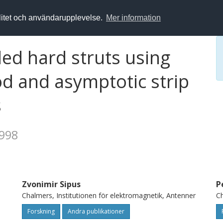
alitet och användarupplevelse.
Mer information
ded hard struts using
od and asymptotic strip
s
1998
Zvonimir Sipus
P
Chalmers, Institutionen för elektromagnetik, Antenner
Ch
Forskning
Andra publikationer