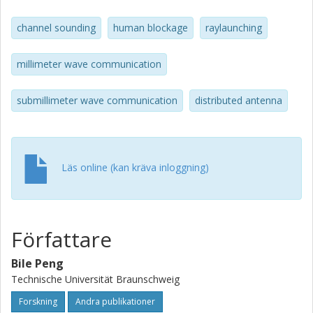
distributions of Line-Of-Sight (LOS) path and blockage
durations as well as blockage numbers are obtained by
channel sounding
human blockage
raylaunching
simulations. Finally, the system performance in presence
of the distributed antennas is evaluated.
millimeter wave communication
submillimeter wave communication
distributed antenna
Läs online (kan kräva inloggning)
Författare
Bile Peng
Technische Universität Braunschweig
Forskning
Andra publikationer