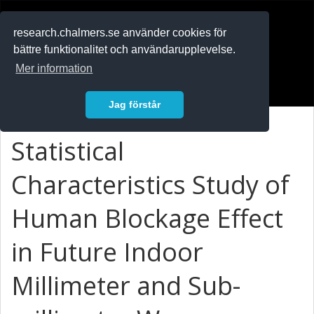
RESEARCH
.chalmers.se
research.chalmers.se använder cookies för
bättre funktionalitet och användarupplevelse.
In English
Mer information
Logga in
Jag förstår
Statistical
Characteristics Study of
Human Blockage Effect
in Future Indoor
Millimeter and Sub-