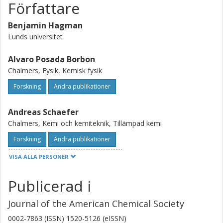
Författare
Benjamin Hagman
Lunds universitet
Alvaro Posada Borbon
Chalmers, Fysik, Kemisk fysik
Forskning
Andra publikationer
Andreas Schaefer
Chalmers, Kemi och kemiteknik, Tillämpad kemi
Forskning
Andra publikationer
VISA ALLA PERSONER
Mikhail Shipilin
Stockholms universitet
Publicerad i
Chu Zhang
Journal of the American Chemical Society
Lunds universitet
0002-7863 (ISSN) 1520-5126 (eISSN)