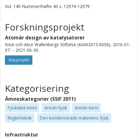
Lindsay Merte
Vol. 140
Nummer/häfte
40
s.
12974-12979
Malmö universitet
Forskning
Andra publikationer
Forskningsprojekt
Atomär design av katalysatorer
Anders Hellman
Knut och Alice Wallenbergs Stiftelse (KAW2015.0058), 2016-01-
Chalmers, Fysik, Kemisk fysik
07 -- 2021-06-30.
Forskning
Andra publikationer
Visa projekt
Edvin Lundgren
Lunds universitet
Kategorisering
Henrik Grönbeck
Ämneskategorier (SSIF 2011)
Chalmers, Fysik, Kemisk fysik
Fysikalisk kemi
Annan fysik
Annan kemi
Forskning
Andra publikationer
Reglerteknik
Den kondenserade materiens fysik
Johan Gustafson
Lunds universitet
Infrastruktur