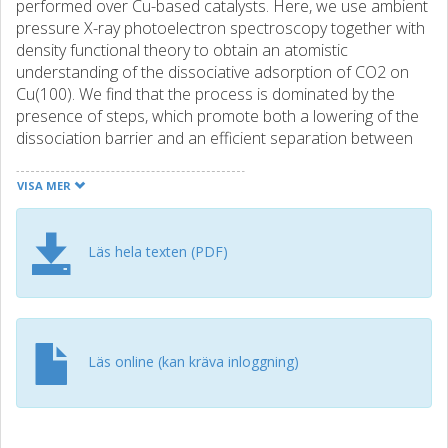
performed over Cu-based catalysts. Here, we use ambient
pressure X-ray photoelectron spectroscopy together with
density functional theory to obtain an atomistic
understanding of the dissociative adsorption of CO2 on
Cu(100). We find that the process is dominated by the
presence of steps, which promote both a lowering of the
dissociation barrier and an efficient separation between
adsorbed O and CO, reducing the probability for
recombination. The identification of steps as sites for
VISA MER
efficient CO2 dissociation provides an understanding that
can be used in the design of future CO2 reduction
catalysts.
Läs hela texten (PDF)
Läs online (kan kräva inloggning)