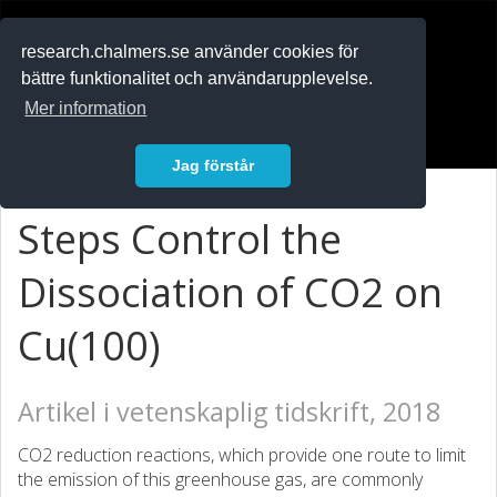
RESEARCH
.chalmers.se
research.chalmers.se använder cookies för
bättre funktionalitet och användarupplevelse.
In English
Mer information
Logga in
Jag förstår
Steps Control the
Dissociation of CO2 on
Cu(100)
Artikel i vetenskaplig tidskrift, 2018
CO2 reduction reactions, which provide one route to limit
the emission of this greenhouse gas, are commonly