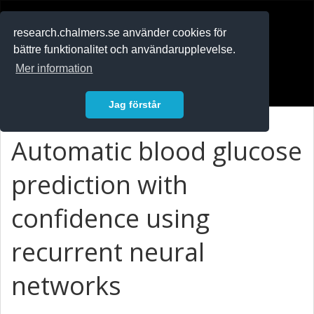
RESEARCH
.chalmers.se
research.chalmers.se använder cookies för
bättre funktionalitet och användarupplevelse.
In English
Mer information
Logga in
Jag förstår
Automatic blood glucose
prediction with
confidence using
recurrent neural
networks