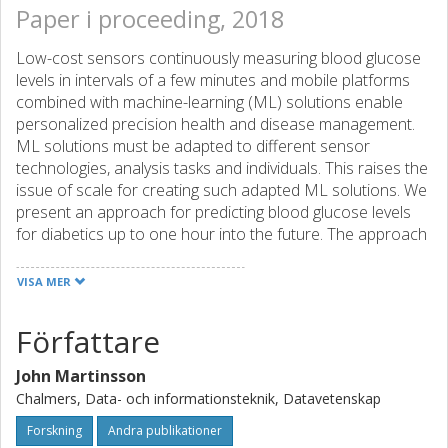
Paper i proceeding, 2018
Low-cost sensors continuously measuring blood glucose
levels in intervals of a few minutes and mobile platforms
combined with machine-learning (ML) solutions enable
personalized precision health and disease management.
ML solutions must be adapted to different sensor
technologies, analysis tasks and individuals. This raises the
issue of scale for creating such adapted ML solutions. We
present an approach for predicting blood glucose levels
for diabetics up to one hour into the future. The approach
is based on recurrent neural networks trained in an end-
to-end fashion, requiring nothing but the glucose level
VISA MER
history for the patient. The model outputs the prediction
along with an estimate of its certainty, helping users to
Författare
interpret the predicted levels. The approach needs no
feature engineering or data pre-processing, and is
John Martinsson
computationally inexpensive.
Chalmers, Data- och informationsteknik, Datavetenskap
Forskning
Andra publikationer