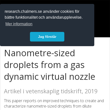
RESEARCH
.chalmers.se
research.chalmers.se använder cookies för
bättre funktionalitet och användarupplevelse.
In English
Mer information
Logga in
Jag förstår
Nanometre-sized
droplets from a gas
dynamic virtual nozzle
Artikel i vetenskaplig tidskrift, 2019
This paper reports on improved techniques to create and
characterize nanometre-sized droplets from dilute