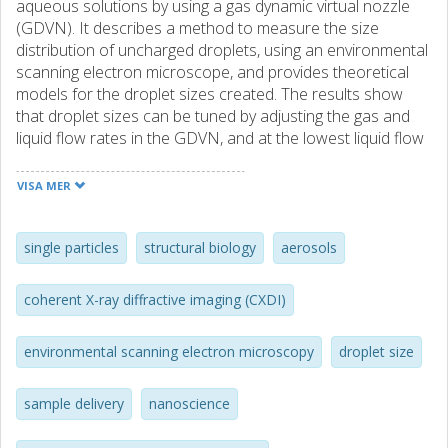
aqueous solutions by using a gas dynamic virtual nozzle
(GDVN). It describes a method to measure the size
distribution of uncharged droplets, using an environmental
scanning electron microscope, and provides theoretical
models for the droplet sizes created. The results show
that droplet sizes can be tuned by adjusting the gas and
liquid flow rates in the GDVN, and at the lowest liquid flow
rates, the size of the water droplets peaks at about 120
nm. This droplet size is similar to droplet sizes produced by
VISA MER
electrospray ionization but requires neither electrolytes
nor charging of the solution. The results presented here
identify a new operational regime for GDVNs and show
single particles
structural biology
aerosols
that predictable droplet sizes, comparable to those
obtained by electrospray ionization, can be produced by
coherent X-ray diffractive imaging (CXDI)
purely mechanical means in GDVNs.
environmental scanning electron microscopy
droplet size
sample delivery
nanoscience