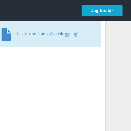
In English
Logga in
Jag förstår
Läs online (kan kräva inloggning)