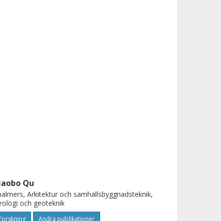
iaobo Qu
almers, Arkitektur och samhällsbyggnadsteknik,
ologi och geoteknik
Forskning
Andra publikationer