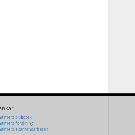
änkar
almers bibliotek
almers forskning
halmers examensarbeten