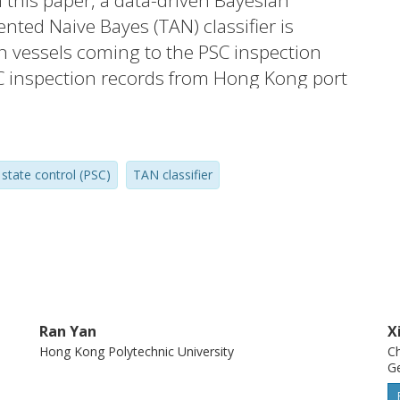
n this paper, a data-driven Bayesian
ted Naive Bayes (TAN) classifier is
gn vessels coming to the PSC inspection
SC inspection records from Hong Kong port
d quantitative parts of the TAN classifier.
dated by another 50 PSC inspection records
 that, compared with the Ship Risk Profile
 state control (PSC)
TAN classifier
plemented in practice, the TAN classifier
on average. The proposed classifier can
ntify substandard ships as well as to
Ran Yan
X
Hong Kong Polytechnic University
Ch
Ge