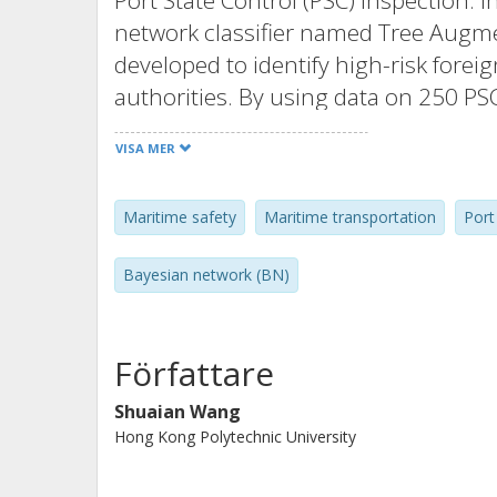
Port State Control (PSC) inspection. I
network classifier named Tree Augmen
developed to identify high-risk forei
authorities. By using data on 250 P
in 2017, we construct the structure an
VISA MER
Then the proposed classifier is vali
from the same port. The results show
Maritime safety
Maritime transportation
Port
selection scheme that is currently im
can discover 130% more deficiencies 
Bayesian network (BN)
help the PSC authorities to better ide
allocate inspection resources.
Författare
Shuaian Wang
Hong Kong Polytechnic University