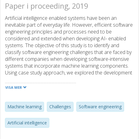
Paper i proceeding, 2019
Artificial intelligence enabled systems have been an
inevitable part of everyday life. However, efficient software
engineering principles and processes need to be
considered and extended when developing AI- enabled
systems. The objective of this study is to identify and
classify software engineering challenges that are faced by
different companies when developing software-intensive
systems that incorporate machine learning components.
Using case study approach, we explored the development
of machine learning systems from six different companies
across various domains and identified main software
VISA MER
engineering challenges. The challenges are mapped into a
proposed taxonomy that depicts the evolution of use of
ML components in software-intensive system in industrial
Machine learning
Challenges
Software engineering
settings. Our study provides insights to software
engineering community and research to guide discussions
Artificial intelligence
and future research into applied machine learning.