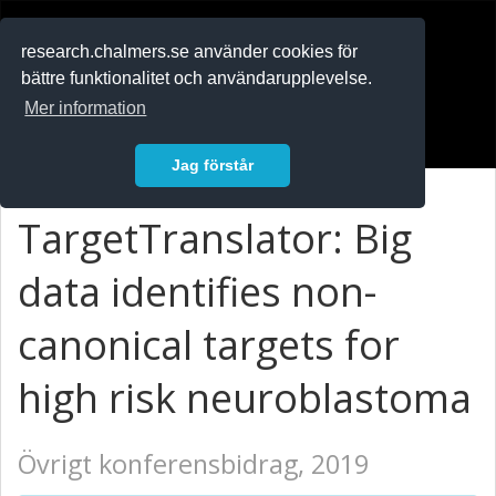
RESEARCH
.chalmers.se
research.chalmers.se använder cookies för
bättre funktionalitet och användarupplevelse.
In English
Mer information
Logga in
Jag förstår
TargetTranslator: Big
data identifies non-
canonical targets for
high risk neuroblastoma
Övrigt konferensbidrag, 2019