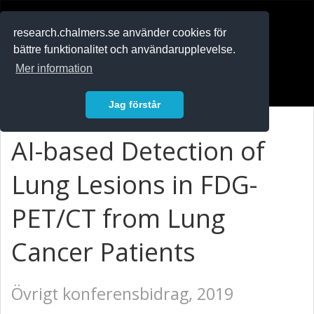
RESEARCH
.chalmers.se
research.chalmers.se använder cookies för
bättre funktionalitet och användarupplevelse.
In English
Mer information
Logga in
Jag förstår
AI-based Detection of
Lung Lesions in FDG-
PET/CT from Lung
Cancer Patients
Övrigt konferensbidrag, 2019