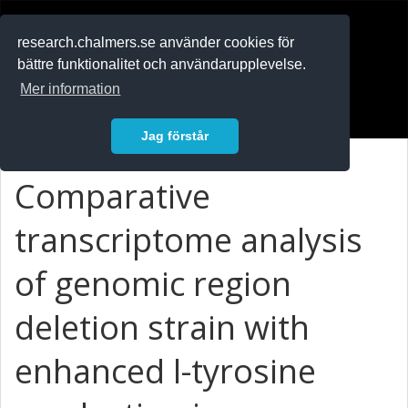
RESEARCH
.chalmers.se
research.chalmers.se använder cookies för
bättre funktionalitet och användarupplevelse.
In English
Mer information
Logga in
Jag förstår
Comparative
transcriptome analysis
of genomic region
deletion strain with
enhanced l-tyrosine