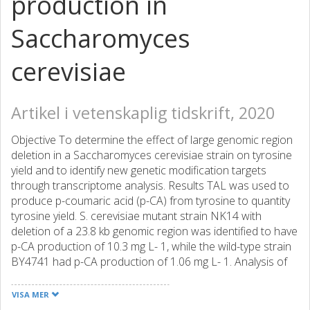
production in
Saccharomyces
cerevisiae
Artikel i vetenskaplig tidskrift, 2020
Objective To determine the effect of large genomic region
deletion in a Saccharomyces cerevisiae strain on tyrosine
yield and to identify new genetic modification targets
through transcriptome analysis. Results TAL was used to
produce p-coumaric acid (p-CA) from tyrosine to quantity
tyrosine yield. S. cerevisiae mutant strain NK14 with
deletion of a 23.8 kb genomic region was identified to have
p-CA production of 10.3 mg L- 1, while the wild-type strain
BY4741 had p-CA production of 1.06 mg L- 1. Analysis of
growth patterns and stress tolerance showed that the
deletion did not affect the growth phenotype of NK14.
VISA MER
Transcriptome analysis suggested that, compared to