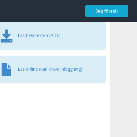
In English
Logga in
Jag förstår
Läs hela texten (PDF)
Läs online (kan kräva inloggning)