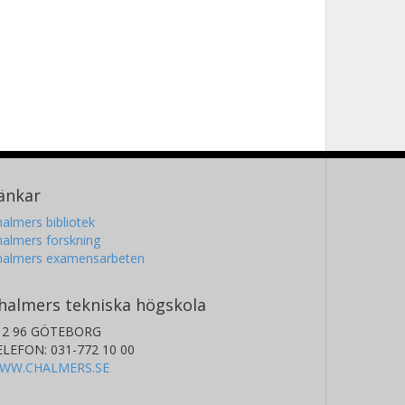
änkar
almers bibliotek
almers forskning
halmers examensarbeten
halmers tekniska högskola
12 96 GÖTEBORG
ELEFON: 031-772 10 00
WW.CHALMERS.SE