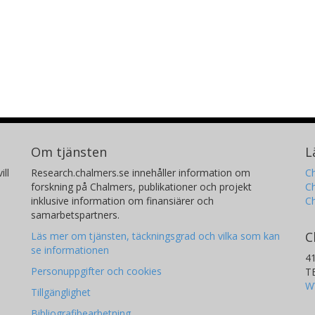
Om tjänsten
L
ill
Research.chalmers.se innehåller information om
Ch
forskning på Chalmers, publikationer och projekt
Ch
inklusive information om finansiärer och
C
samarbetspartners.
C
Läs mer om tjänsten, täckningsgrad och vilka som kan
se informationen
4
Personuppgifter och cookies
T
W
Tillgänglighet
Bibliografibearbetning