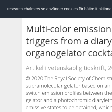
RESEARCH
.chalmers.se
research.chalmers.se använder cookies för bättre funktion
Multi-color emission
triggers from a dia
organogelator cockta
Artikel i vetenskaplig tidskrift, 
© 2020 The Royal Society of Chemist
supramolecular gelator based on an
switch emission profiles between the 
gelator and a photochromic diaryleth
emissive states to be obtained, whic