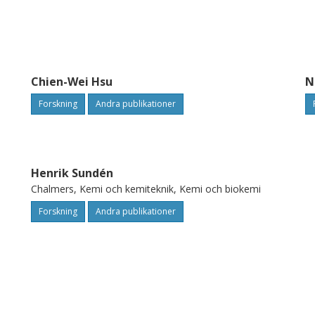
Chien-Wei Hsu
N
Forskning
Andra publikationer
Henrik Sundén
Chalmers, Kemi och kemiteknik, Kemi och biokemi
Forskning
Andra publikationer