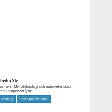
inshu Xie
almers, Mikroteknologi och nanovetenskap,
vantkomponentfysik
Forskning
Andra publikationer