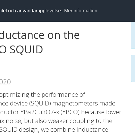
alitet och användarupplevelse.
Mer information
inductance on the
CO SQUID
2020
optimizing the performance of
nce device (SQUID) magnetometers made
nductor YBa2Cu3O7-x (YBCO) because lower
ux noise, but also weaker coupling to the
he SQUID design, we combine inductance