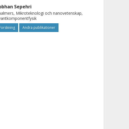
obhan Sepehri
almers, Mikroteknologi och nanovetenskap,
vantkomponentfysik
Forskning
Andra publikationer