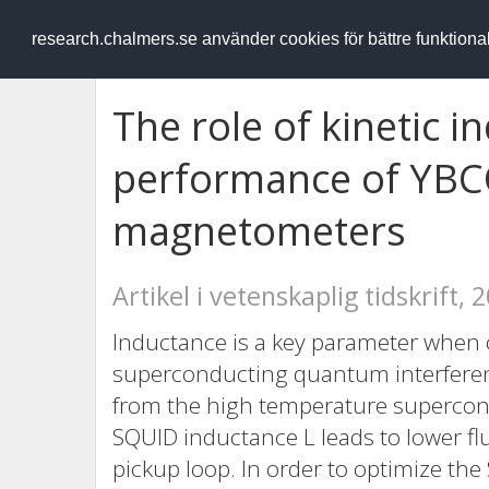
RESEARCH
.chalmers.se
research.chalmers.se använder cookies för bättre funktion
The role of kinetic 
performance of YB
magnetometers
Artikel i vetenskaplig tidskrift, 
Inductance is a key parameter when 
superconducting quantum interfere
from the high temperature superco
SQUID inductance L leads to lower fl
pickup loop. In order to optimize t