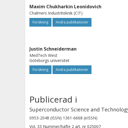
based devices operated close to their
Maxim Chukharkin Leonidovich
Chalmers Industriteknik (CIT)
Forskning
Andra publikationer
Justin Schneiderman
MedTech West
Göteborgs universitet
Forskning
Andra publikationer
Publicerad i
Superconductor Science and Technolog
0953-2048 (ISSN) 1361-6668 (eISSN)
Vol. 33
Nummer/häfte
2
art. nr
025007