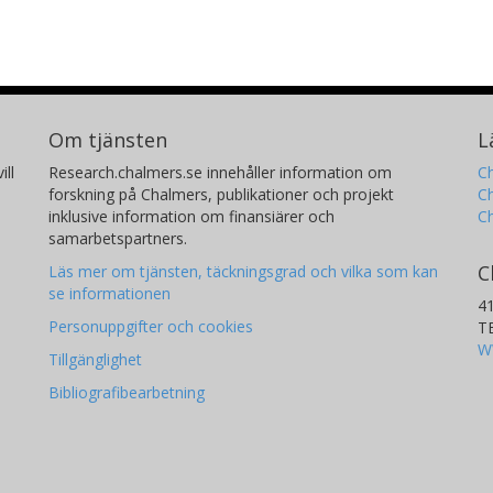
Om tjänsten
L
ill
Research.chalmers.se innehåller information om
Ch
forskning på Chalmers, publikationer och projekt
Ch
inklusive information om finansiärer och
C
samarbetspartners.
C
Läs mer om tjänsten, täckningsgrad och vilka som kan
se informationen
4
Personuppgifter och cookies
T
W
Tillgänglighet
Bibliografibearbetning