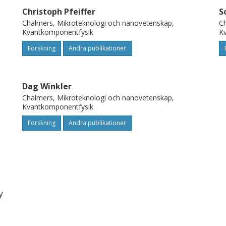
 critical temperature.
Christoph Pfeiffer
S
Chalmers, Mikroteknologi och nanovetenskap,
Ch
Kvantkomponentfysik
K
Forskning
Andra publikationer
Dag Winkler
Chalmers, Mikroteknologi och nanovetenskap,
Kvantkomponentfysik
Forskning
Andra publikationer
y