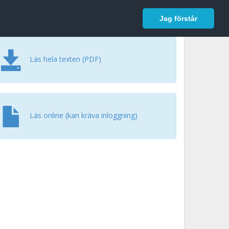
In English
Logga in
Jag förstår
Läs hela texten (PDF)
Läs online (kan kräva inloggning)