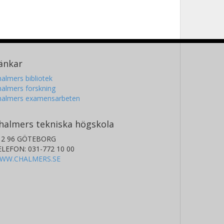
änkar
almers bibliotek
almers forskning
halmers examensarbeten
halmers tekniska högskola
12 96 GÖTEBORG
ELEFON: 031-772 10 00
WW.CHALMERS.SE