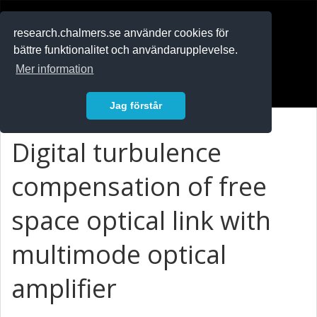
RESEARCH
.chalmers.se
research.chalmers.se använder cookies för
bättre funktionalitet och användarupplevelse.
In English
Mer information
Logga in
Jag förstår
Digital turbulence
compensation of free
space optical link with
multimode optical
amplifier