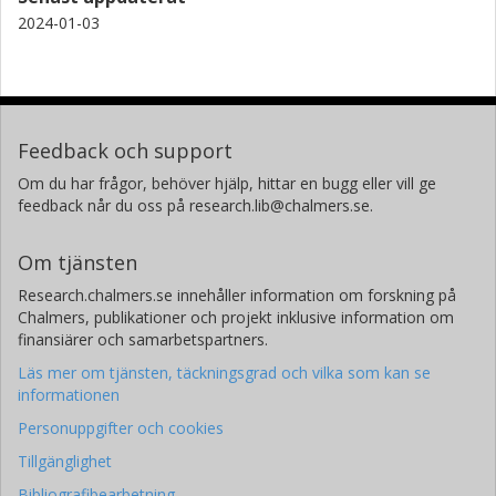
Al Tate
2024-01-03
Nokia
Hugo Safar
Nokia
Feedback och support
Cristian Bolle
Nokia
Om du har frågor, behöver hjälp, hittar en bugg eller vill ge
feedback når du oss på research.lib@chalmers.se.
David T. Neilson
Nokia
Om tjänsten
Research.chalmers.se innehåller information om forskning på
Ellsworth Burrows
Chalmers, publikationer och projekt inklusive information om
Nokia
finansiärer och samarbetspartners.
Läs mer om tjänsten, täckningsgrad och vilka som kan se
Kwangwoong Kim
informationen
Nokia
Personuppgifter och cookies
Marianne Bigot-Astruc
Tillgänglighet
Prysmian Group
Bibliografibearbetning