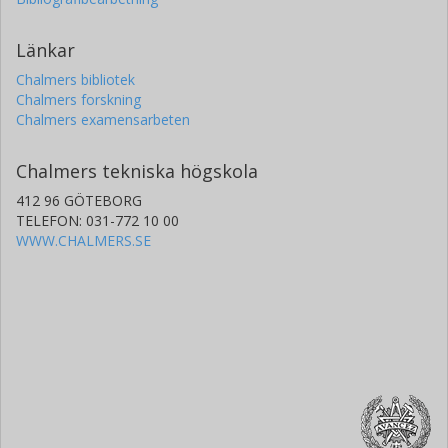
Frank Achten
Länkar
Prysmian Group
Chalmers bibliotek
Pierre Sillard
Chalmers forskning
Chalmers examensarbeten
Prysmian Group
Adrian Amezcua-Correa
Chalmers tekniska högskola
Prysmian Group
412 96 GÖTEBORG
TELEFON: 031-772 10 00
J. Carpenter
WWW.CHALMERS.SE
University of Queensland