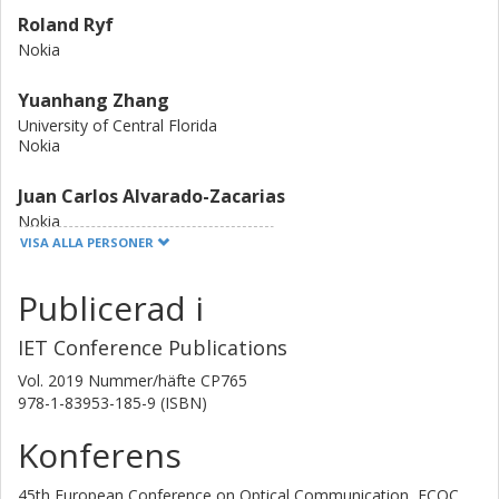
Roland Ryf
Nokia
Yuanhang Zhang
University of Central Florida
Nokia
Juan Carlos Alvarado-Zacarias
Nokia
University of Central Florida
VISA ALLA PERSONER
Sjoerd van der Heide
Publicerad i
Nokia
Technische Universiteit Eindhoven
IET Conference Publications
Vol. 2019
Nummer/häfte
CP765
Mikael Mazur
978-1-83953-185-9 (ISBN)
Chalmers, Mikroteknologi och nanovetenskap, Fotonik
Nokia
Konferens
Forskning
Andra publikationer
45th European Conference on Optical Communication, ECOC