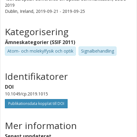
2019
Hanzi Huang
Dublin, Ireland,
2019-09-21 - 2019-09-25
Nokia
Shanghai University
Kategorisering
Haoshuo Chen
Nokia
Ämneskategorier (SSIF 2011)
Atom- och molekylfysik och optik
Signalbehandling
Rodrigo Amezcua-Correa
University of Central Florida
Identifikatorer
Guifang Li
University of Central Florida
DOI
10.1049/cp.2019.1015
Mark Capuzzo
Nokia
Publikationsdata kopplat till DOI
Rose Kopf
Mer information
Nokia
Senast uppdaterat