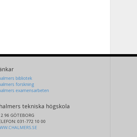
änkar
almers bibliotek
almers forskning
halmers examensarbeten
halmers tekniska högskola
12 96 GÖTEBORG
ELEFON: 031-772 10 00
WW.CHALMERS.SE