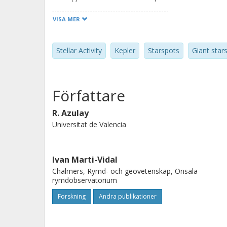
stars included in our study, we emph
VISA MER
AB Dor B and HD 160934, from which
absolute orbital motion. Accordingly
Stellar Activity
Kepler
Starspots
Giant star
of the components of these binaries
of the dynamical masses with the pr
that the models underpredict the d
Författare
by 10-40%.
R. Azulay
Universitat de Valencia
Ivan Marti-Vidal
Chalmers, Rymd- och geovetenskap, Onsala
rymdobservatorium
Forskning
Andra publikationer