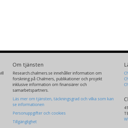
Om tjänsten
L
ill
Research.chalmers.se innehåller information om
Ch
forskning på Chalmers, publikationer och projekt
Ch
inklusive information om finansiärer och
C
samarbetspartners.
C
Läs mer om tjänsten, täckningsgrad och vilka som kan
se informationen
4
Personuppgifter och cookies
T
W
Tillgänglighet