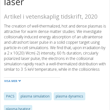
laser
Artikel i vetenskaplig tidskrift, 2020
The creation of well-thermalized, hot and dense plasmas is
attractive for warm dense matter studies. We investigate
collisionally induced energy absorption of an ultraintense
and ultrashort laser pulse in a solid copper target using
particle-in-cell simulations. We find that, upon irradiation by
a 2 x 10(20) Wcm(-2) intensity, 60 fs duration, circularly
polarized laser pulse, the electrons in the collisional
simulation rapidly reach a well-thermalized distribution with
similar to 3 :5 keV temperature, while in the collisionless
simulation the absorption is several orders of magnitude
weaker. Circular polarization inhibits the generation of
VISA MER
suprathermal electrons, while ensuring efficient bulk
heating through inverse bremsstrahlung, a mechanism
usually overlooked at relativistic laser intensity. An
PACS
plasma simulation
plasma dynamics
additional simulation, taking account of both collisional and
field ionization, yields similar results: the bulk electrons are
plasma heating