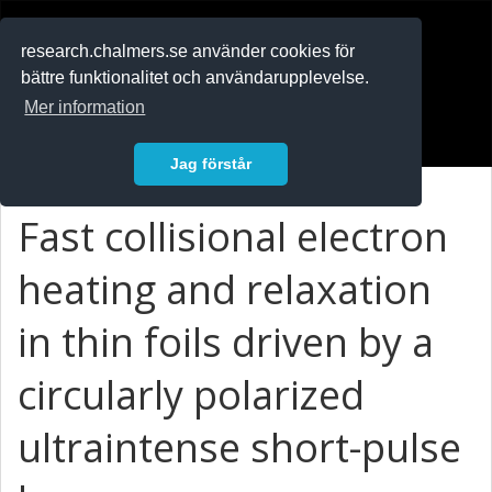
RESEARCH
.chalmers.se
research.chalmers.se använder cookies för
bättre funktionalitet och användarupplevelse.
In English
Mer information
Logga in
Jag förstår
Fast collisional electron
heating and relaxation
in thin foils driven by a
circularly polarized
ultraintense short-pulse