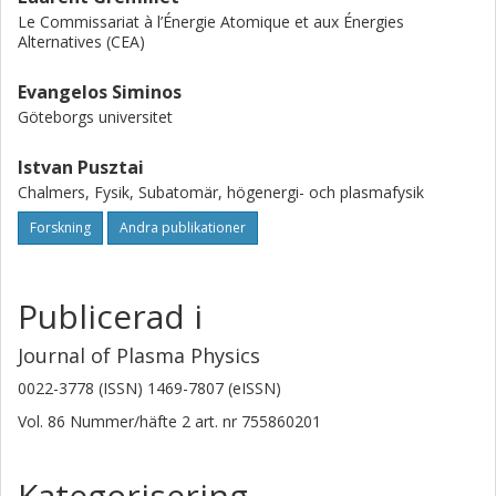
Le Commissariat à l’Énergie Atomique et aux Énergies
Alternatives (CEA)
Evangelos Siminos
Göteborgs universitet
Istvan Pusztai
Chalmers, Fysik, Subatomär, högenergi- och plasmafysik
Forskning
Andra publikationer
Publicerad i
Journal of Plasma Physics
0022-3778 (ISSN) 1469-7807 (eISSN)
Vol. 86
Nummer/häfte
2
art. nr
755860201
Kategorisering