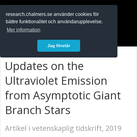
RESEARCH
.chalmers.se
research.chalmers.se använder cookies för
bättre funktionalitet och användarupplevelse.
In English
Mer information
Logga in
Jag förstår
Updates on the
Ultraviolet Emission
from Asymptotic Giant
Branch Stars
Artikel i vetenskaplig tidskrift, 2019