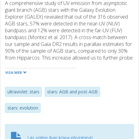
A comprehensive study of UV emission from asymptotic
giant branch (AGB) stars with the Galaxy Evolution
Explorer (GALEX) revealed that out of the 316 observed
AGB stars, 57% were detected in the near-UV (NUV)
bandpass and 12% were detected in the far-UV (FUV)
bandpass (Montez et al. 2017). A cross-match between
our sample and Gaia DR2 results in parallax estimates for
90% of the sample of AGB stars, compared to only 30%
from Hipparcos. This increase allowed us to further probe
trends and conclusions of our initial study. Specifically, that
the detection of UV emission from AGB stars is subject to
VISA MER
proximity and favorable lines of sight in our Galaxy. These
improved results support the notion that some of the
GALEX-detected UV emission is intrinsic to AGB stars, likely
ultraviolet: stars
stars: AGB and post-AGB
due to a combination of photospheric and chromospheric
emission.
stars: evolution
Läs online (kan kräva inloggning)