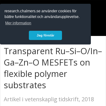
RESEARCH
.chalmers.se
research.chalmers.se använder cookies för
bättre funktionalitet och användarupplevelse.
In English
Mer information
Logga in
Jag förstår
Transparent Ru–Si–O/In–
Ga–Zn–O MESFETs on
flexible polymer
substrates
Artikel i vetenskaplig tidskrift, 2018