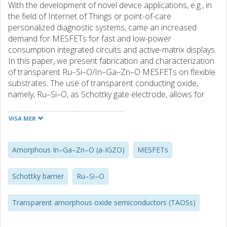
With the development of novel device applications, e.g., in
the field of Internet of Things or point-of-care
personalized diagnostic systems, came an increased
demand for MESFETs for fast and low-power
consumption integrated circuits and active-matrix displays.
In this paper, we present fabrication and characterization
of transparent Ru–Si–O/In–Ga–Zn–O MESFETs on flexible
substrates. The use of transparent conducting oxide,
namely, Ru–Si–O, as Schottky gate electrode, allows for
processing the devices at room temperature, enabling the
utilization of such low-temperature substrates as
VISA MER
polyethylene terephthalate foil and paper. It was shown
that tuning the device geometry allows realization of
transistors providing on-current up to 2 mA, while the
Amorphous In–Ga–Zn–O (a-IGZO)
MESFETs
highest on-to-off current ratio equals 2 × 105, with off-
current below 1 nA, carrier mobility in the channel exceeds
Schottky barrier
Ru–Si–O
9 cm2·V−1·s−1, and subthreshold swing is below 250
mV·decade−1
Transparent amorphous oxide semiconductors (TAOSs)