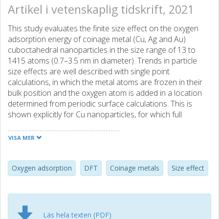
Artikel i vetenskaplig tidskrift, 2021
This study evaluates the finite size effect on the oxygen
adsorption energy of coinage metal (Cu, Ag and Au)
cuboctahedral nanoparticles in the size range of 13 to
1415 atoms (0.7–3.5 nm in diameter). Trends in particle
size effects are well described with single point
calculations, in which the metal atoms are frozen in their
bulk position and the oxygen atom is added in a location
determined from periodic surface calculations. This is
shown explicitly for Cu nanoparticles, for which full
geometry optimization only leads to a constant offset
between relaxed and unrelaxed adsorption energies that
VISA MER
is independent of particle size. With increasing cluster size,
the adsorption energy converges systematically to the limit
of the (211) extended surface. The 55-atomic cluster is an
Oxygen adsorption
DFT
Coinage metals
Size effect
outlier for all of the coinage metals and all three materials
show similar behavior with respect to particle size.
Läs hela texten (PDF)