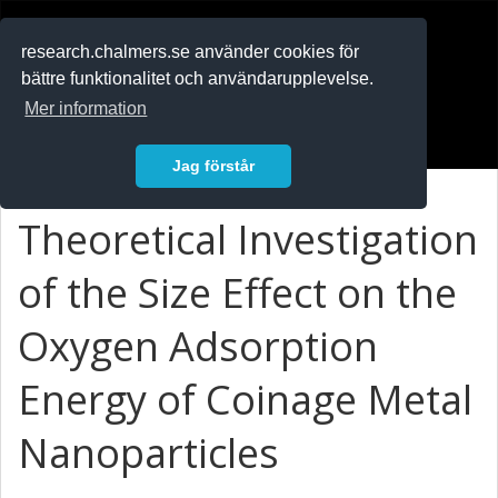
RESEARCH
.chalmers.se
research.chalmers.se använder cookies för
bättre funktionalitet och användarupplevelse.
In English
Mer information
Logga in
Jag förstår
Theoretical Investigation
of the Size Effect on the
Oxygen Adsorption
Energy of Coinage Metal
Nanoparticles