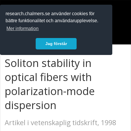
RESEARCH
.chalmers.se
research.chalmers.se använder cookies för
bättre funktionalitet och användarupplevelse.
In English
Mer information
Logga in
Jag förstår
Soliton stability in
optical fibers with
polarization-mode
dispersion
Artikel i vetenskaplig tidskrift, 1998