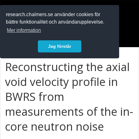
RESEARCH
.chalmers.se
research.chalmers.se använder cookies för
bättre funktionalitet och användarupplevelse.
In English
Mer information
Logga in
Jag förstår
Reconstructing the axial
void velocity profile in
BWRS from
measurements of the in-
core neutron noise