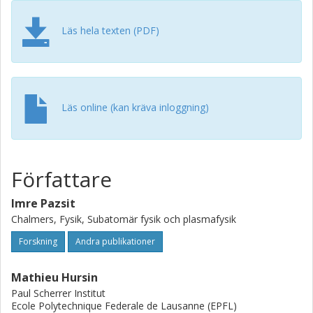
which case the TIP is not needed. In the paper the
principles are explained and the strategy is demonstrated
Läs hela texten (PDF)
by concrete examples.
Läs online (kan kräva inloggning)
Författare
Imre Pazsit
Chalmers, Fysik, Subatomär fysik och plasmafysik
Forskning
Andra publikationer
Mathieu Hursin
Paul Scherrer Institut
Ecole Polytechnique Federale de Lausanne (EPFL)