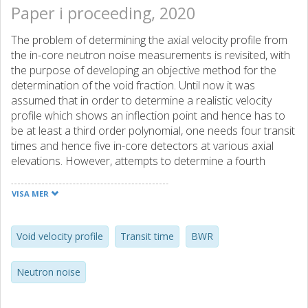
Paper i proceeding, 2020
The problem of determining the axial velocity profile from
the in-core neutron noise measurements is revisited, with
the purpose of developing an objective method for the
determination of the void fraction. Until now it was
assumed that in order to determine a realistic velocity
profile which shows an inflection point and hence has to
be at least a third order polynomial, one needs four transit
times and hence five in-core detectors at various axial
elevations. However, attempts to determine a fourth
transit time by adding a TIP detector to the existing four
LPRMs and cross-correlate it with any of the LPRMs were
VISA MER
unsuccessful so far. In this paper we thus propose
another approach, where the TIP detector is only used for
the determination of the axial position of the onset of
Void velocity profile
Transit time
BWR
boiling. By this approach it is sufficient to use only three
transit times. Moreover, with another parametrisation of
Neutron noise
the velocity profile, it is possible to reconstruct the velocity
profile even without knowing the onset point of boiling, in