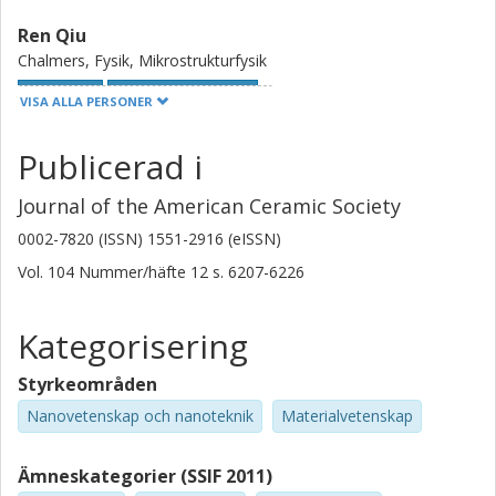
Ren Qiu
Chalmers, Fysik, Mikrostrukturfysik
Forskning
Andra publikationer
VISA ALLA PERSONER
Ping Sheng Lai
Publicerad i
Shanghai Jiao Tong University
Journal of the American Ceramic Society
Yanfeng Han
0002-7820 (ISSN) 1551-2916 (eISSN)
Shanghai Jiao Tong University
Vol. 104
Nummer/häfte
12
s.
6207-6226
Fan Yang
Shanghai Jiao Tong University
Kategorisering
Yongquan Zhou
Styrkeområden
Chinese Academy of Sciences
Nanovetenskap och nanoteknik
Materialvetenskap
Jingyu Qin
Ämneskategorier (SSIF 2011)
Shandong University