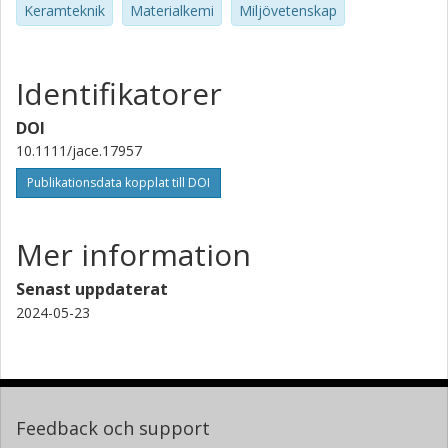
Keramteknik
Materialkemi
Miljövetenskap
Pengfei Yu
Shanghai Jiao Tong University
Identifikatorer
Wenquan Lu
Shanghai Jiao Tong University
DOI
10.1111/jace.17957
Jianguo Li
Publikationsdata kopplat till DOI
Shanghai Jiao Tong University
Mer information
Senast uppdaterat
2024-05-23
Feedback och support