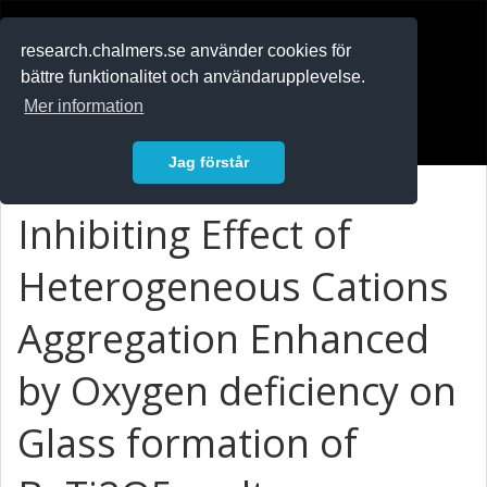
RESEARCH
.chalmers.se
research.chalmers.se använder cookies för
bättre funktionalitet och användarupplevelse.
In English
Mer information
Logga in
Jag förstår
Inhibiting Effect of
Heterogeneous Cations
Aggregation Enhanced
by Oxygen deficiency on
Glass formation of